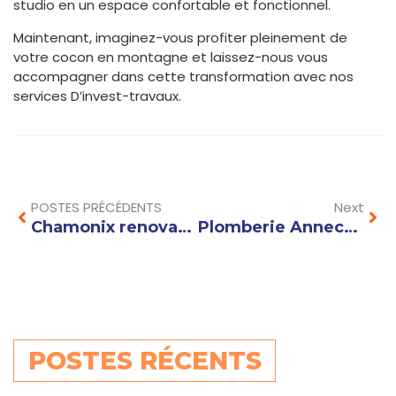
studio en un espace confortable et fonctionnel.
Maintenant, imaginez-vous profiter pleinement de
votre cocon en montagne et laissez-nous vous
accompagner dans cette transformation avec nos
services D’invest-travaux.
Prev
Nex
POSTES PRÉCÉDENTS
Next
Chamonix renovation : conseils pour moderniser un chalet en respectant l’architecture alpine
Plomberie Annecy : Comment éviter les fuites d’eau et réduire votre facture d’eau efficacement ?
POSTES RÉCENTS