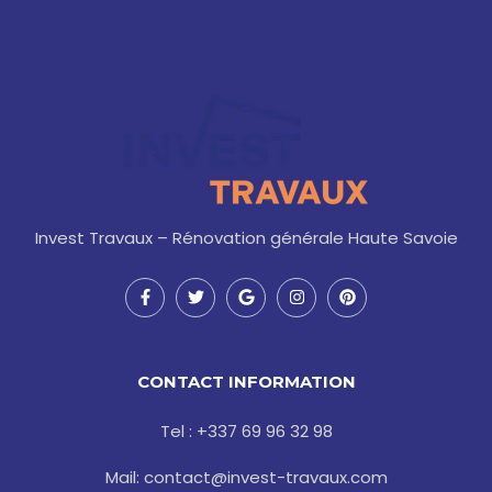
Invest Travaux – Rénovation générale Haute Savoie
F
T
G
I
P
a
w
o
n
i
c
i
o
s
n
e
t
g
t
t
b
t
l
a
e
o
e
e
g
r
CONTACT INFORMATION
o
r
r
e
k
a
s
-
m
t
Tel : +337 69 96 32 98
f
Mail: contact@invest-travaux.com