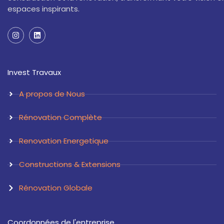
espaces inspirants.
I
L
n
i
s
n
t
k
a
e
Invest Travaux
g
d
r
i
a
n
A propos de Nous
m
Rénovation Complète
Renovation Energetique
Constructions & Extensions
Rénovation Globale
Coordonnées de l'entreprise