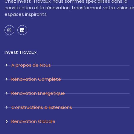
Chez Invest-Travaux, nous sommes spécialisés dans la
construction et la rénovation, transformant votre vision e
espaces inspirants.
I
L
n
i
s
n
t
k
a
e
Invest Travaux
g
d
r
i
a
n
A propos de Nous
m
Rénovation Complète
Renovation Energetique
Constructions & Extensions
Rénovation Globale