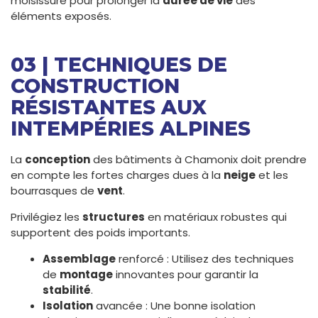
moisissure pour prolonger la
durée de vie
des
éléments exposés.
03 | TECHNIQUES DE
CONSTRUCTION
RÉSISTANTES AUX
INTEMPÉRIES ALPINES
La
conception
des bâtiments à Chamonix doit prendre
en compte les fortes charges dues à la
neige
et les
bourrasques de
vent
.
Privilégiez les
structures
en matériaux robustes qui
supportent des poids importants.
Assemblage
renforcé : Utilisez des techniques
de
montage
innovantes pour garantir la
stabilité
.
Isolation
avancée : Une bonne isolation