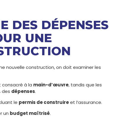
GE DES DÉPENSES
OUR UNE
STRUCTION
e nouvelle construction, on doit examiner les
 consacré à la
main-d’œuvre
, tandis que les
% des
dépenses
.
ncluant le
permis de construire
et l’assurance.
er un
budget maîtrisé
.