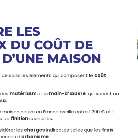
RE LES
 DU COÛT DE
 D’UNE MAISON
l de saisir les éléments qui composent le
coût
x des
matériaux
et la
main-d’œuvre
, qui varient en
aux.
 maison neuve en France oscille entre 1 200 € et 1
es de
finition
souhaités.
sidérer les
charges
indirectes telles que les
frais
igences d’
urbanisme
.