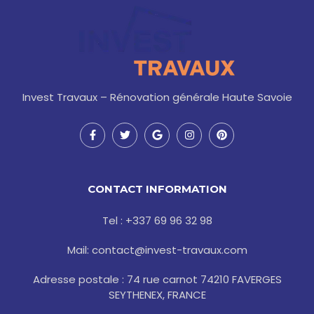
Invest Travaux – Rénovation générale Haute Savoie
F
T
G
I
P
a
w
o
n
i
c
i
o
s
n
e
t
g
t
t
b
t
l
a
e
o
e
e
g
r
CONTACT INFORMATION
o
r
r
e
k
a
s
-
m
t
Tel : +337 69 96 32 98
f
Mail: contact@invest-travaux.com
Adresse postale : 74 rue carnot 74210 FAVERGES
SEYTHENEX, FRANCE