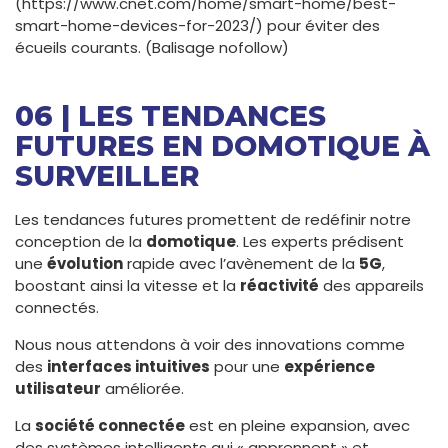
(https://www.cnet.com/home/smart-home/best-
smart-home-devices-for-2023/) pour éviter des
écueils courants. (Balisage nofollow)
06 | LES TENDANCES
FUTURES EN DOMOTIQUE À
SURVEILLER
Les tendances futures promettent de redéfinir notre
conception de la
domotique
. Les experts prédisent
une
évolution
rapide avec l’avènement de la
5G
,
boostant ainsi la vitesse et la
réactivité
des appareils
connectés.
Nous nous attendons à voir des innovations comme
des
interfaces intuitives
pour une
expérience
utilisateur
améliorée.
La
société connectée
est en pleine expansion, avec
des systèmes intelligents qui « apprennent » et