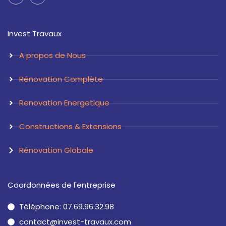
n
i
s
n
t
k
a
e
Invest Travaux
g
d
r
i
a
n
A propos de Nous
m
Rénovation Complète
Renovation Energetique
Constructions & Extensions
Rénovation Globale
Coordonnées de l'entreprise
Téléphone: 07.69.96.32.98
contact@invest-travaux.com