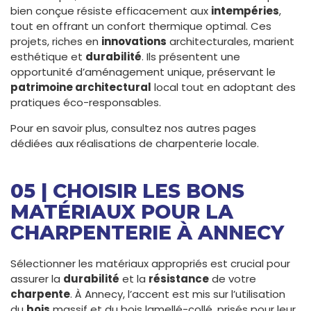
bien conçue résiste efficacement aux
intempéries
,
tout en offrant un confort thermique optimal. Ces
projets, riches en
innovations
architecturales, marient
esthétique et
durabilité
. Ils présentent une
opportunité d’aménagement unique, préservant le
patrimoine architectural
local tout en adoptant des
pratiques éco-responsables.
Pour en savoir plus, consultez nos autres pages
dédiées aux réalisations de charpenterie locale.
05 | CHOISIR LES BONS
MATÉRIAUX POUR LA
CHARPENTERIE À ANNECY
Sélectionner les matériaux appropriés est crucial pour
assurer la
durabilité
et la
résistance
de votre
charpente
. À Annecy, l’accent est mis sur l’utilisation
du
bois
massif et du bois lamellé-collé, prisés pour leur