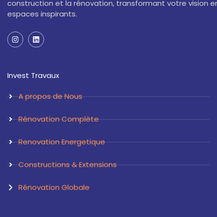
construction et la rénovation, transformant votre vision e
espaces inspirants.
I
L
n
i
s
n
t
k
a
e
Invest Travaux
g
d
r
i
a
n
A propos de Nous
m
Rénovation Complète
Renovation Energetique
Constructions & Extensions
Rénovation Globale