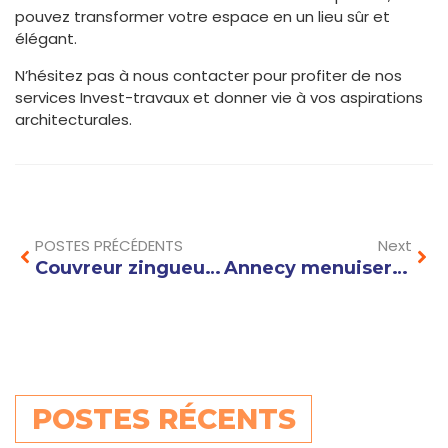
pouvez transformer votre espace en un lieu sûr et
élégant.
N’hésitez pas à nous contacter pour profiter de nos
services Invest-travaux et donner vie à vos aspirations
architecturales.
Prev
Nex
POSTES PRÉCÉDENTS
Next
Couvreur zingueur Annecy : quel budget prévoir pour vos travaux de toiture ?
Annecy menuiserie : trouvez le bon artisan pour vos fenêtres et portes sur mesure
POSTES RÉCENTS