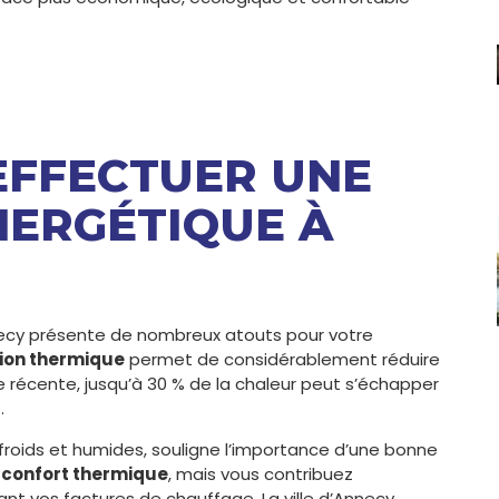
 EFFECTUER UNE
NERGÉTIQUE À
cy présente de nombreux atouts pour votre
tion thermique
permet de considérablement réduire
de récente, jusqu’à 30 % de la chaleur peut s’échapper
.
 froids et humides, souligne l’importance d’une bonne
e
confort thermique
, mais vous contribuez
nt vos factures de chauffage. La ville d’Annecy