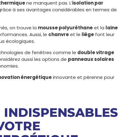
 thermique
ne manquent pas. L’
isolation par
râce à ses avantages considérables en termes de
hés, on trouve la
mousse polyuréthane
et la
laine
erformances. Aussi, le
chanvre
et le
liège
font leur
us écologiques.
echnologies de fenêtres comme le
double vitrage
onsidérez aussi les options de
panneaux solaires
onomies.
novation énergétique
innovante et pérenne pour
S INDISPENSABLES
VOTRE