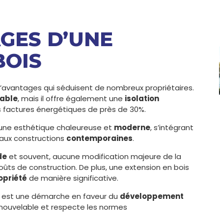
AGES D’UNE
BOIS
’avantages qui séduisent de nombreux propriétaires.
able
, mais il offre également une
isolation
les factures énergétiques de près de 30%.
 une esthétique chaleureuse et
moderne
, s’intégrant
u’aux constructions
contemporaines
.
de
et souvent, aucune modification majeure de la
coûts de construction. De plus, une extension en bois
opriété
de manière significative.
son est une démarche en faveur du
développement
enouvelable et respecte les normes