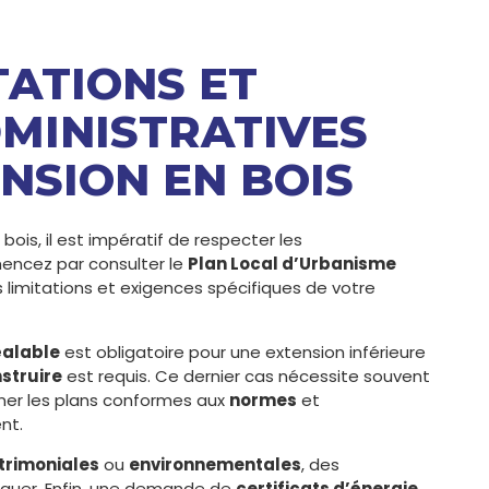
TATIONS ET
MINISTRATIVES
NSION EN BOIS
bois, il est impératif de respecter les
mencez par consulter le
Plan Local d’Urbanisme
limitations et exigences spécifiques de votre
éalable
est obligatoire pour une extension inférieure
struire
est requis. Ce dernier cas nécessite souvent
ner les plans conformes aux
normes
et
nt.
trimoniales
ou
environnementales
, des
iquer. Enfin, une demande de
certificats d’énergie