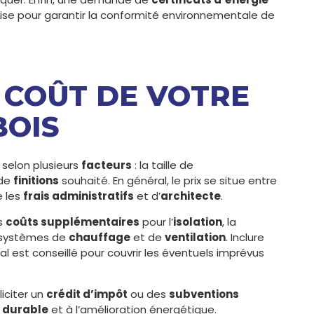
ise pour garantir la conformité environnementale de
E COÛT DE VOTRE
BOIS
 selon plusieurs
facteurs
: la taille de
 de
finitions
souhaité. En général, le prix se situe entre
e les
frais administratifs
et d’
architecte
.
es
coûts supplémentaires
pour l’
isolation
, la
 systèmes de
chauffage
et de
ventilation
. Inclure
al est conseillé pour couvrir les éventuels imprévus
liciter un
crédit d’impôt
ou des
subventions
 durable
et à l’amélioration énergétique.