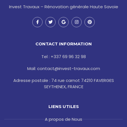
Invest Travaux – Rénovation générale Haute Savoie
F
T
G
I
P
a
w
o
n
i
c
i
o
s
n
e
t
g
t
t
b
t
l
a
e
o
e
e
g
r
CONTACT INFORMATION
o
r
r
e
k
a
s
-
m
t
Tel : +337 69 96 32 98
f
Mail: contact@invest-travaux.com
Adresse postale : 74 rue carnot 74210 FAVERGES
SEYTHENEX, FRANCE
LIENS UTILES
A propos de Nous