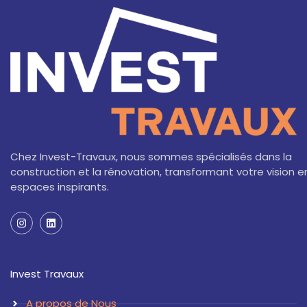
Chez Invest-Travaux, nous sommes spécialisés dans la
construction et la rénovation, transformant votre vision e
espaces inspirants.
I
L
n
i
s
n
t
k
a
e
Invest Travaux
g
d
r
i
a
n
A propos de Nous
m