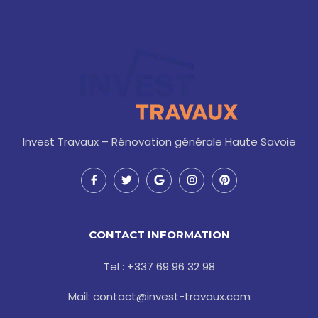
Invest Travaux – Rénovation générale Haute Savoie
F
T
G
I
P
a
w
o
n
i
c
i
o
s
n
e
t
g
t
t
b
t
l
a
e
o
e
e
g
r
CONTACT INFORMATION
o
r
r
e
k
a
s
-
m
t
Tel : +337 69 96 32 98
f
Mail: contact@invest-travaux.com