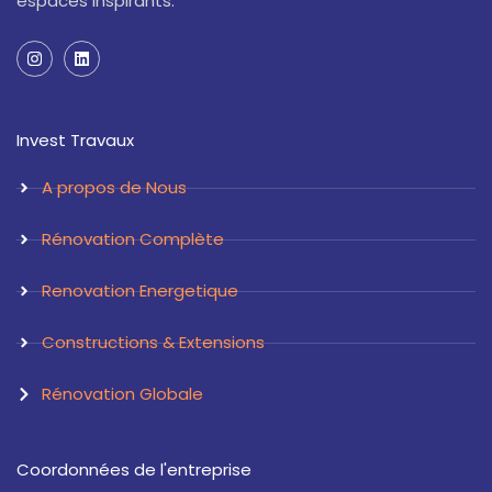
espaces inspirants.
I
L
n
i
s
n
t
k
a
e
Invest Travaux
g
d
r
i
a
n
A propos de Nous
m
Rénovation Complète
Renovation Energetique
Constructions & Extensions
Rénovation Globale
Coordonnées de l'entreprise