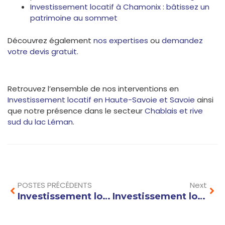
Investissement locatif à Chamonix : bâtissez un
patrimoine au sommet
Découvrez également
nos expertises
ou
demandez
votre devis gratuit
.
Retrouvez l’ensemble de nos interventions en
Investissement locatif en Haute-Savoie et Savoie
ainsi
que notre présence dans le secteur
Chablais et rive
sud du lac Léman
.
Prev
Nex
POSTES PRÉCÉDENTS
Next
Investissement locatif à Aix-les-Bains : performance et sérénité sur le Lac du Bourget
Investissement locatif à Évian-les-Bains : investissez sur la rive sud du Léman