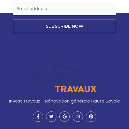
SUBSCRIBE NOW
Invest Travaux – Rénovation générale Haute Savoie
F
T
G
I
P
a
w
o
n
i
c
i
o
s
n