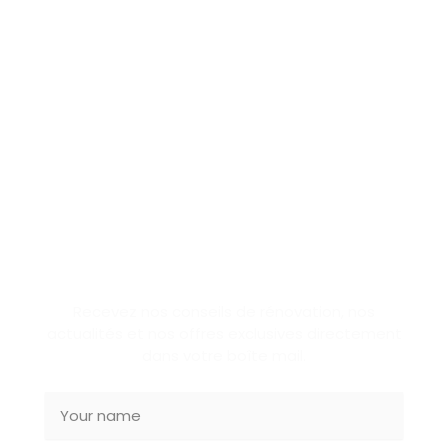
SUBSCRIBE NEWSLETTER
Recevez nos conseils de rénovation, nos
actualités et nos offres exclusives directement
dans votre boîte mail.