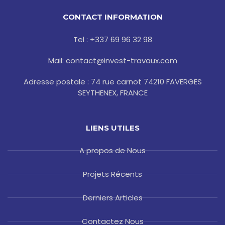
e
t
g
t
t
b
t
l
a
e
o
e
e
g
r
CONTACT INFORMATION
o
r
r
e
k
a
s
-
m
t
Tel : +337 69 96 32 98
f
Mail: contact@invest-travaux.com
Adresse postale : 74 rue carnot 74210 FAVERGES
SEYTHENEX, FRANCE
LIENS UTILES
A propos de Nous
Projets Récents
Derniers Articles
Contactez Nous