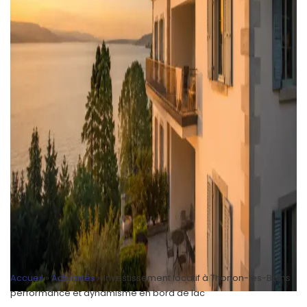
Accueil
»
Actualités
»
Investissement locatif à Thonon-les-Bains :
performance et dynamisme en bord de lac