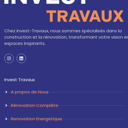
Chez Invest-Travaux, nous sommes spécialisés dans la
construction et la rénovation, transformant votre vision e
espaces inspirants.
I
L
n
i
s
n
t
k
a
e
Invest Travaux
g
d
r
i
a
n
A propos de Nous
m
Rénovation Complète
Renovation Energetique