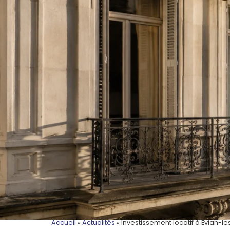
Accueil
»
Actualités
»
Investissement locatif à Évian-le