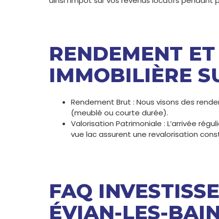
ainsi l’impôt sur vos revenus locatifs pendant 
RENDEMENT ET
IMMOBILIÈRE S
Rendement Brut : Nous visons des rendem
(meublé ou courte durée).
Valorisation Patrimoniale : L’arrivée régu
vue lac assurent une revalorisation cons
FAQ INVESTISS
ÉVIAN-LES-BAI