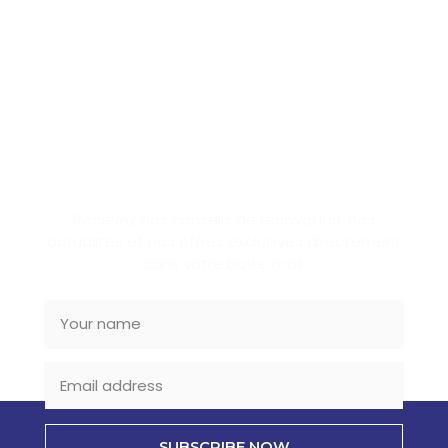
SUBSCRIBE NEWSLETTER
Recevez nos conseils de rénovation, nos
actualités et nos offres exclusives directement
dans votre boîte mail.
SUBSCRIBE NOW