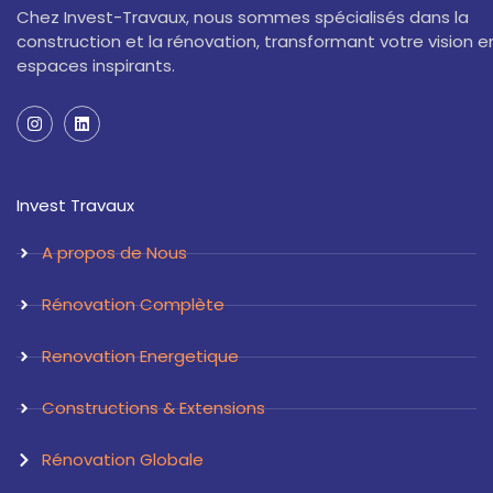
Chez Invest-Travaux, nous sommes spécialisés dans la
construction et la rénovation, transformant votre vision e
espaces inspirants.
I
L
n
i
s
n
t
k
a
e
Invest Travaux
g
d
r
i
a
n
A propos de Nous
m
Rénovation Complète
Renovation Energetique
Constructions & Extensions
Rénovation Globale