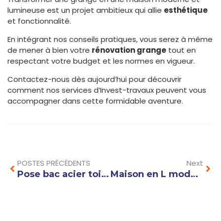
lumineuse est un projet ambitieux qui allie
esthétique
et fonctionnalité.
En intégrant nos conseils pratiques, vous serez à même
de mener à bien votre
rénovation grange
tout en
respectant votre budget et les normes en vigueur.
Contactez-nous dès aujourd’hui pour découvrir
comment nos services d’Invest-travaux peuvent vous
accompagner dans cette formidable aventure.
Prev
Nex
POSTES PRÉCÉDENTS
Next
Pose bac acier toiture : les erreurs à éviter pour une installation durable
Maison en L moderne : idées d’aménagement intérieur pour optimiser chaque espace