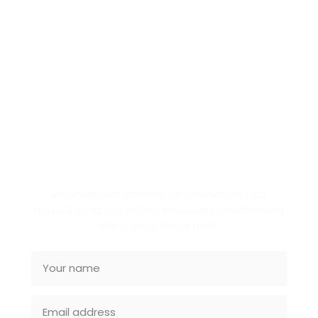
SUBSCRIBE NEWSLETTER
Recevez nos conseils de rénovation, nos
actualités et nos offres exclusives directement
dans votre boîte mail.