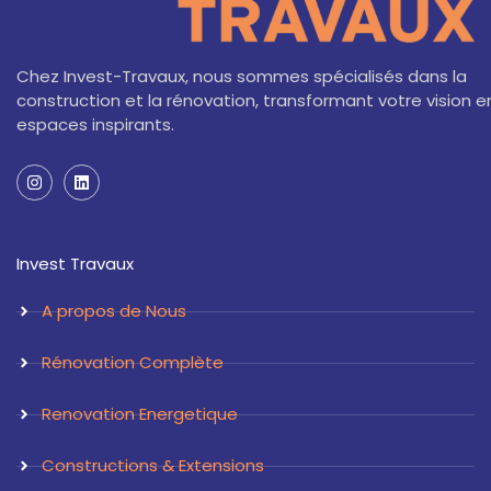
Chez Invest-Travaux, nous sommes spécialisés dans la
construction et la rénovation, transformant votre vision e
espaces inspirants.
I
L
n
i
s
n
t
k
a
e
Invest Travaux
g
d
r
i
a
n
A propos de Nous
m
Rénovation Complète
Renovation Energetique
Constructions & Extensions