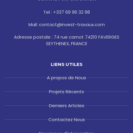
o
r
r
e
k
a
s
-
m
t
Tel : +337 69 96 32 98
f
Mail: contact@invest-travaux.com
Adresse postale : 74 rue carnot 74210 FAVERGES
SEYTHENEX, FRANCE
LIENS UTILES
A propos de Nous
Projets Récents
Derniers Articles
Contactez Nous