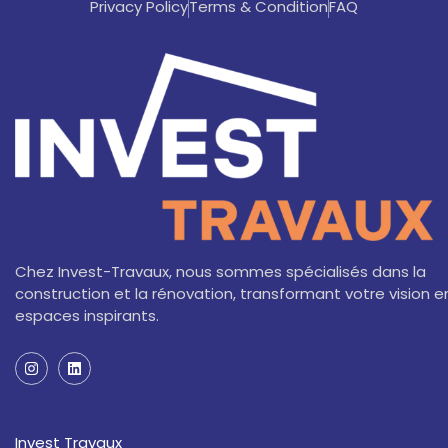
Privacy Policy
Terms & Condition
FAQ
Chez Invest-Travaux, nous sommes spécialisés dans la
construction et la rénovation, transformant votre vision e
espaces inspirants.
I
L
n
i
s
n
t
k
a
e
Invest Travaux
g
d