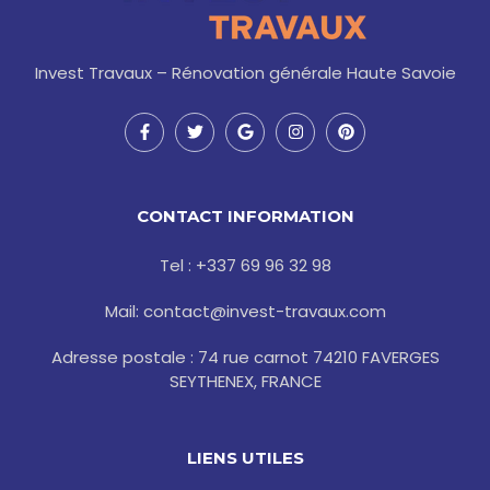
Invest Travaux – Rénovation générale Haute Savoie
F
T
G
I
P
a
w
o
n
i
c
i
o
s
n
e
t
g
t
t
b
t
l
a
e
o
e
e
g
r
CONTACT INFORMATION
o
r
r
e
k
a
s
-
m
t
Tel : +337 69 96 32 98
f
Mail: contact@invest-travaux.com
Adresse postale : 74 rue carnot 74210 FAVERGES
SEYTHENEX, FRANCE
LIENS UTILES