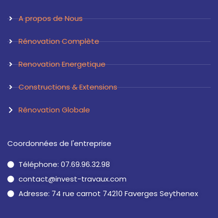
r
i
a
n
A propos de Nous
m
Rénovation Complète
Renovation Energetique
Constructions & Extensions
Rénovation Globale
Coordonnées de l'entreprise
Téléphone: 07.69.96.32.98
contact@invest-travaux.com
Adresse: 74 rue carnot 74210 Faverges Seythenex