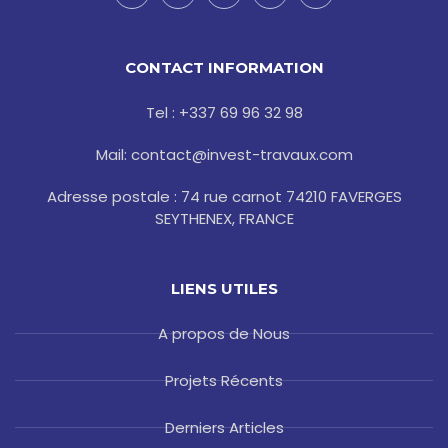
a
w
o
n
i
c
i
o
s
n
e
t
g
t
t
b
t
l
a
e
o
e
e
g
r
CONTACT INFORMATION
o
r
r
e
k
a
s
-
m
t
Tel : +337 69 96 32 98
f
Mail: contact@invest-travaux.com
Adresse postale : 74 rue carnot 74210 FAVERGES
SEYTHENEX, FRANCE
LIENS UTILES
A propos de Nous
Projets Récents
Derniers Articles