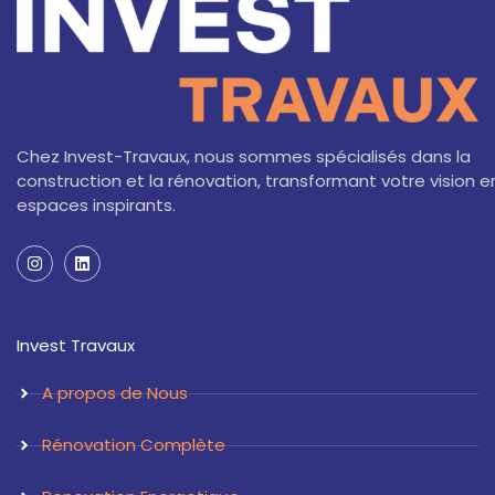
Chez Invest-Travaux, nous sommes spécialisés dans la
construction et la rénovation, transformant votre vision e
espaces inspirants.
I
L
n
i
s
n
t
k
a
e
Invest Travaux
g
d
r
i
a
n
A propos de Nous
m
Rénovation Complète