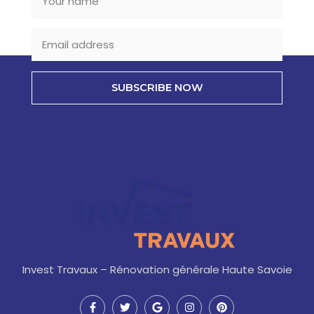
SUBSCRIBE NOW
Invest Travaux – Rénovation générale Haute Savoie
F
T
G
I
P