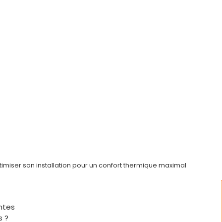
imiser son installation pour un confort thermique maximal
ntes
s ?