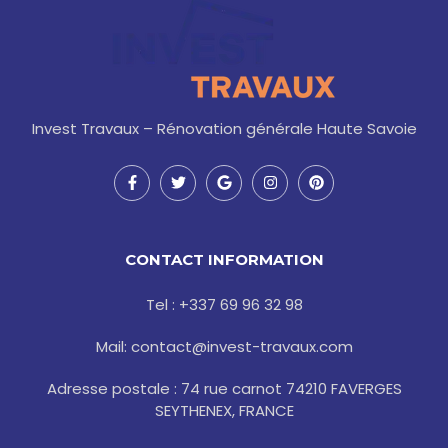
Invest Travaux – Rénovation générale Haute Savoie
F
T
G
I
P
a
w
o
n
i
c
i
o
s
n
e
t
g
t
t
b
t
l
a
e
o
e
e
g
r
CONTACT INFORMATION
o
r
r
e
k
a
s
-
m
t
Tel : +337 69 96 32 98
f
Mail: contact@invest-travaux.com
Adresse postale : 74 rue carnot 74210 FAVERGES
SEYTHENEX, FRANCE