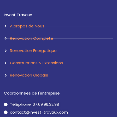
s
n
t
k
a
e
Invest Travaux
g
d
r
i
a
n
A propos de Nous
m
Rénovation Complète
Renovation Energetique
Constructions & Extensions
Rénovation Globale
Coordonnées de l'entreprise
Téléphone: 07.69.96.32.98
contact@invest-travaux.com