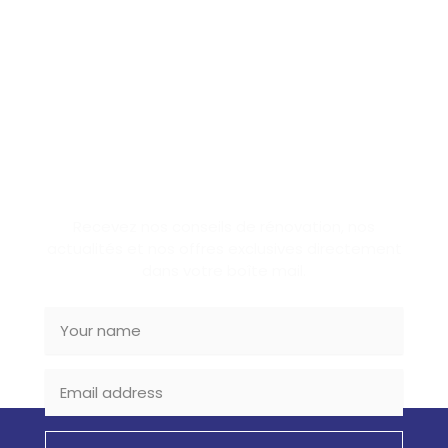
SUBSCRIBE NEWSLETTER
Recevez nos conseils de rénovation, nos
actualités et nos offres exclusives directement
dans votre boîte mail.