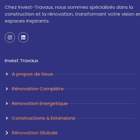
Chez Invest-Travaux, nous sommes spécialisés dans la
construction et la rénovation, transformant votre vision e
espaces inspirants.
I
L
n
i
s
n
t
k
a
e
Invest Travaux
g
d
r
i
a
n
A propos de Nous
m
Rénovation Complète
Renovation Energetique
Constructions & Extensions
Rénovation Globale