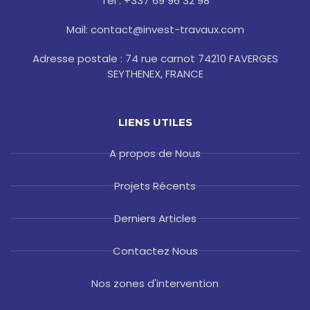
Tel : +337 69 96 32 98
f
Mail: contact@invest-travaux.com
Adresse postale : 74 rue carnot 74210 FAVERGES
SEYTHENEX, FRANCE
LIENS UTILES
A propos de Nous
Projets Récents
Derniers Articles
Contactez Nous
Nos zones d'intervention