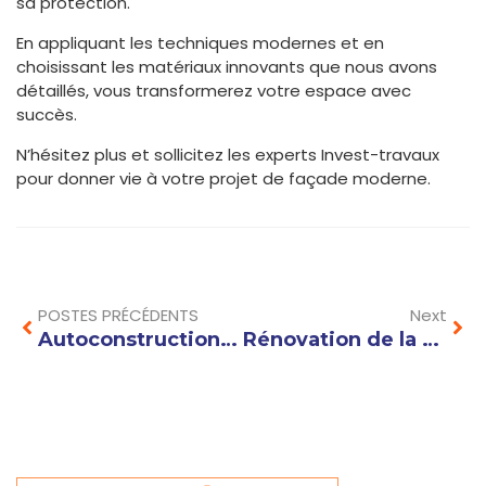
sa protection.
En appliquant les techniques modernes et en
choisissant les matériaux innovants que nous avons
détaillés, vous transformerez votre espace avec
succès.
N’hésitez plus et sollicitez les experts Invest-travaux
pour donner vie à votre projet de façade moderne.
Prev
Nex
POSTES PRÉCÉDENTS
Next
Autoconstruction prix m2 : comment estimer votre budget selon les matériaux choisis ?
Rénovation de la toiture : quelles aides financières pour réduire vos coûts ?