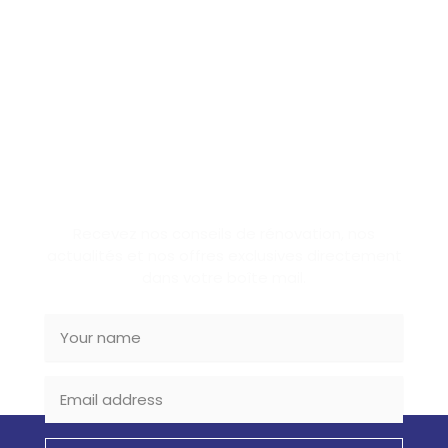
SUBSCRIBE NEWSLETTER
Recevez nos conseils de rénovation, nos
actualités et nos offres exclusives directement
dans votre boîte mail.