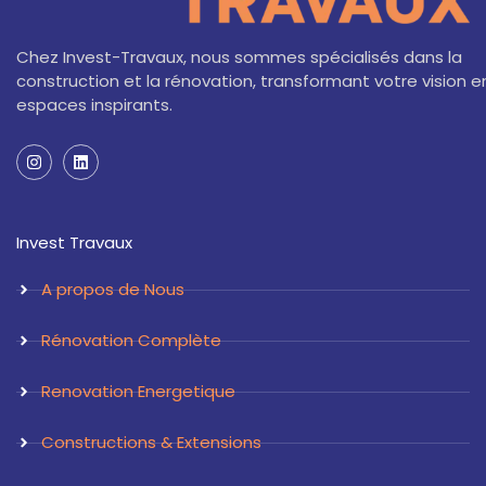
Chez Invest-Travaux, nous sommes spécialisés dans la
construction et la rénovation, transformant votre vision e
espaces inspirants.
I
L
n
i
s
n
t
k
a
e
Invest Travaux
g
d
r
i
a
n
A propos de Nous
m
Rénovation Complète
Renovation Energetique
Constructions & Extensions