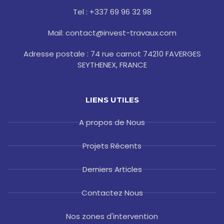
k
a
s
-
m
t
Tel : +337 69 96 32 98
f
Mail: contact@invest-travaux.com
Adresse postale : 74 rue carnot 74210 FAVERGES
SEYTHENEX, FRANCE
LIENS UTILES
A propos de Nous
Projets Récents
Derniers Articles
Contactez Nous
Nos zones d'intervention