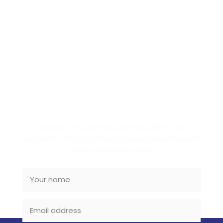
SUBSCRIBE NEWSLETTER
Recevez nos conseils de rénovation, nos
actualités et nos offres exclusives directement
dans votre boîte mail.