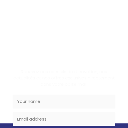
SUBSCRIBE NEWSLETTER
Recevez nos conseils de rénovation, nos
actualités et nos offres exclusives directement
dans votre boîte mail.