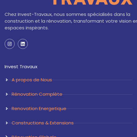
Chez Invest-Travaux, nous sommes spécialisés dans la
construction et la rénovation, transformant votre vision e
espaces inspirants.
I
L
n
i
s
n
t
k
a
e
Invest Travaux
g
d
r
i
a
n
A propos de Nous
m
Rénovation Complète
Renovation Energetique
Constructions & Extensions