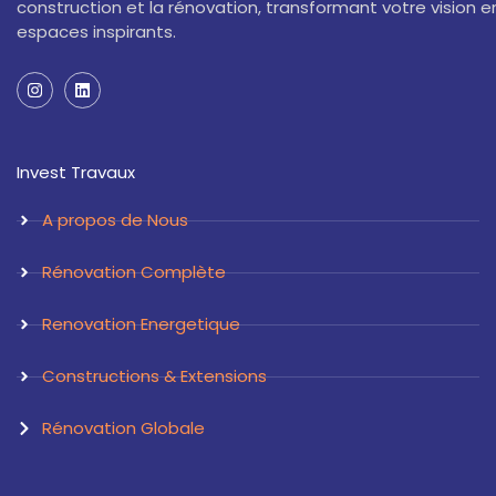
construction et la rénovation, transformant votre vision e
espaces inspirants.
I
L
n
i
s
n
t
k
a
e
Invest Travaux
g
d
r
i
a
n
A propos de Nous
m
Rénovation Complète
Renovation Energetique
Constructions & Extensions
Rénovation Globale