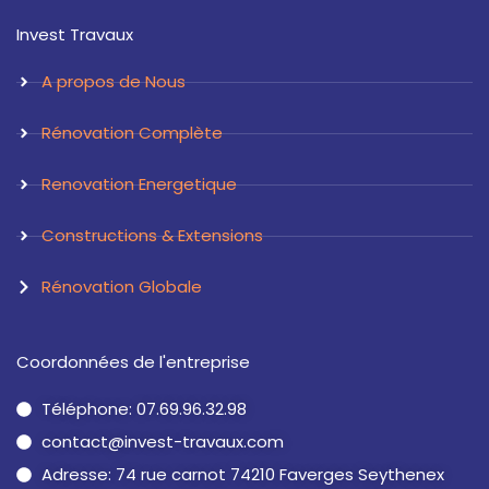
t
k
a
e
Invest Travaux
g
d
r
i
a
n
A propos de Nous
m
Rénovation Complète
Renovation Energetique
Constructions & Extensions
Rénovation Globale
Coordonnées de l'entreprise
Téléphone: 07.69.96.32.98
contact@invest-travaux.com
Adresse: 74 rue carnot 74210 Faverges Seythenex