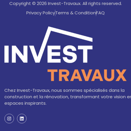
Copyright © 2026 Invest-Travaux. All rights reserved.
Privacy Policy
Terms & Condition
FAQ
Chez Invest-Travaux, nous sommes spécialisés dans la
construction et la rénovation, transformant votre vision e
espaces inspirants.
I
L
n
i
s
n