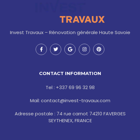
Invest Travaux – Rénovation générale Haute Savoie
F
T
G
I
P
a
w
o
n
i
c
i
o
s
n
e
t
g
t
t
b
t
l
a
e
o
e
e
g
r
CONTACT INFORMATION
o
r
r
e
k
a
s
-
m
t
Tel : +337 69 96 32 98
f
Mail: contact@invest-travaux.com
Adresse postale : 74 rue carnot 74210 FAVERGES
SEYTHENEX, FRANCE