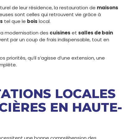
turel de leur résidence, la restauration de
maisons
euses sont celles qui retrouvent vie grâce à
s
tel que le
bois
local.
la modernisation des
cuisines
et
salles de bain
ent par un coup de frais indispensable, tout en
s priorités, qu’il s’agisse d’une extension, une
omplète.
TATIONS LOCALES
CIÈRES EN HAUTE-
écessitent une bonne compréhension des