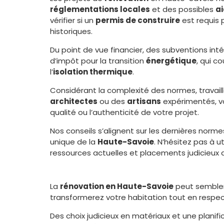
réglementations locales
et des possibles
ai
vérifier si un
permis de construire
est requis p
historiques.
Du point de vue financier, des subventions inté
d’impôt pour la transition
énergétique
, qui c
l’
isolation thermique
.
Considérant la complexité des normes, travail
architectes
ou des
artisans
expérimentés, vou
qualité ou l’authenticité de votre projet.
Nos conseils s’alignent sur les dernières norm
unique de la
Haute-Savoie
. N’hésitez pas à u
ressources actuelles et placements judicieux 
La
rénovation en Haute-Savoie
peut sembler
transformerez votre habitation tout en respect
Des choix judicieux en matériaux et une planif