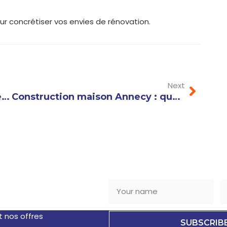
ur concrétiser vos envies de rénovation.
Next
Next
Plomberie Haute Savoie : Comment choisir le bon artisan pour vos travaux ?
Construction maison Annecy : quelles options pour un habitat écologique et durable ?
TTER
t nos offres
SUBSCRIB