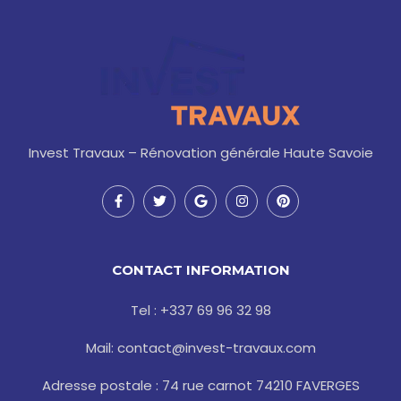
Invest Travaux – Rénovation générale Haute Savoie
F
T
G
I
P
a
w
o
n
i
c
i
o
s
n
e
t
g
t
t
b
t
l
a
e
o
e
e
g
r
CONTACT INFORMATION
o
r
r
e
k
a
s
-
m
t
Tel : +337 69 96 32 98
f
Mail: contact@invest-travaux.com
Adresse postale : 74 rue carnot 74210 FAVERGES