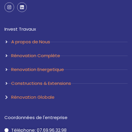
I
L
n
i
s
n
t
k
a
e
Invest Travaux
g
d
r
i
a
n
A propos de Nous
m
Rénovation Complète
Renovation Energetique
Constructions & Extensions
Rénovation Globale
Coordonnées de l'entreprise
Téléphone: 07.69.96.32.98