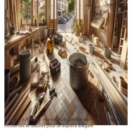
Accueil
»
Actualités
»
Renovation salle de bain Annecy : idées
modernes et astuces pour un espace élégant