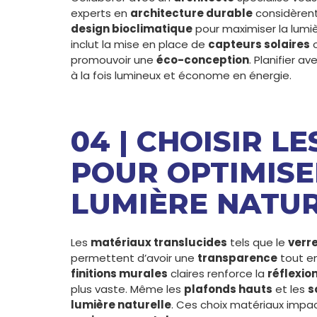
experts en
architecture durable
considèrent
design bioclimatique
pour maximiser la lumiè
inclut la mise en place de
capteurs solaires
o
promouvoir une
éco-conception
. Planifier a
à la fois lumineux et économe en énergie.
04 | CHOISIR L
POUR OPTIMISE
LUMIÈRE NATU
Les
matériaux translucides
tels que le
verre
permettent d’avoir une
transparence
tout en
finitions murales
claires renforce la
réflexio
plus vaste. Même les
plafonds hauts
et les
s
lumière naturelle
. Ces choix matériaux impa