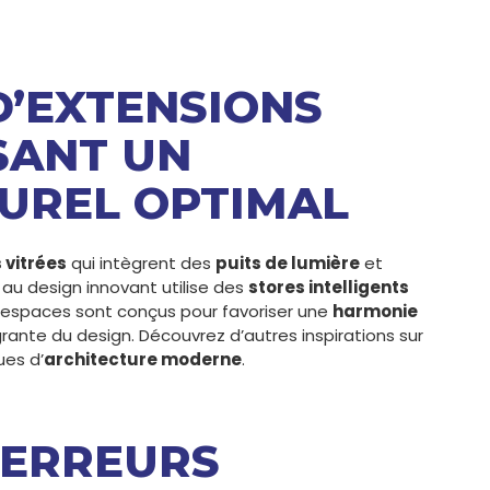
D’EXTENSIONS
ISANT UN
UREL OPTIMAL
 vitrées
qui intègrent des
puits de lumière
et
t au design innovant utilise des
stores intelligents
s espaces sont conçus pour favoriser une
harmonie
grante du design. Découvrez d’autres inspirations sur
ues d’
architecture moderne
.
S ERREURS