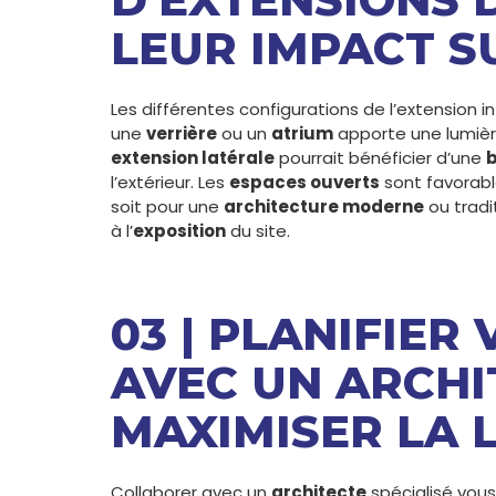
LEUR IMPACT S
Les différentes configurations de l’extension i
une
verrière
ou un
atrium
apporte une lumière
extension latérale
pourrait bénéficier d’une
b
l’extérieur. Les
espaces ouverts
sont favorab
soit pour une
architecture moderne
ou tradit
à l’
exposition
du site.
03 | PLANIFIER
AVEC UN ARCHI
MAXIMISER LA 
Collaborer avec un
architecte
spécialisé vous