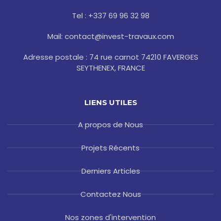
k
a
s
-
m
t
Tel : +337 69 96 32 98
f
Mail: contact@invest-travaux.com
Adresse postale : 74 rue carnot 74210 FAVERGES
SEYTHENEX, FRANCE
LIENS UTILES
A propos de Nous
Projets Récents
Derniers Articles
Contactez Nous
Nos zones d'intervention