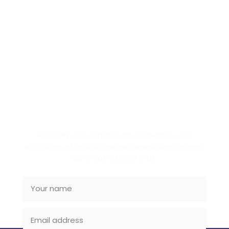
SUBSCRIBE NEWSLETTER
Recevez nos conseils de rénovation, nos
actualités et nos offres exclusives directement
dans votre boîte mail.