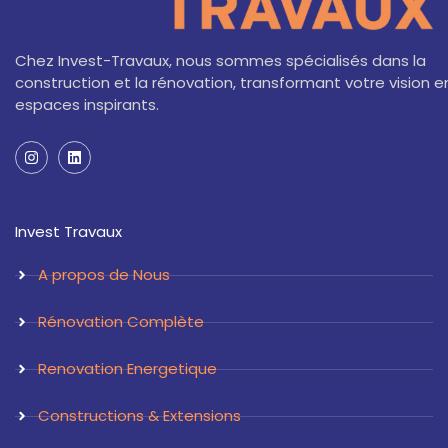
Chez Invest-Travaux, nous sommes spécialisés dans la
construction et la rénovation, transformant votre vision e
espaces inspirants.
I
L
n
i
s
n
t
k
a
e
Invest Travaux
g
d
r
i
a
n
A propos de Nous
m
Rénovation Complète
Renovation Energetique
Constructions & Extensions