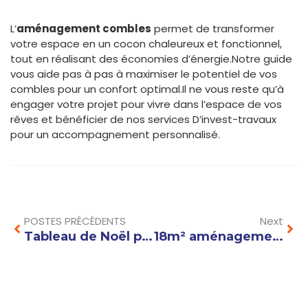
L’
aménagement combles
permet de transformer
votre espace en un cocon chaleureux et fonctionnel,
tout en réalisant des économies d’énergie.Notre guide
vous aide pas à pas à maximiser le potentiel de vos
combles pour un confort optimal.Il ne vous reste qu’à
engager votre projet pour vivre dans l’espace de vos
rêves et bénéficier de nos services D’invest-travaux
pour un accompagnement personnalisé.
Prev
Nex
POSTES PRÉCÉDENTS
Next
Tableau de Noël peinture : idées et inspirations pour une décoration festive unique
18m² aménagement studio : optimiser l’espace avec des meubles multifonctions et des rangements malins