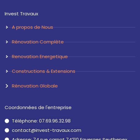
t
k
a
e
Invest Travaux
g
d
r
i
a
n
A propos de Nous
m
Rénovation Complète
Renovation Energetique
Constructions & Extensions
Rénovation Globale
Coordonnées de l'entreprise
Téléphone: 07.69.96.32.98
contact@invest-travaux.com
Adresse: 74 rue carnot 74210 Faverges Seythenex