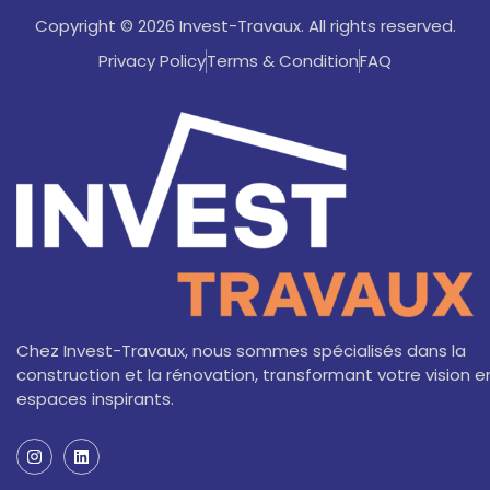
Copyright © 2026 Invest-Travaux. All rights reserved.
Privacy Policy
Terms & Condition
FAQ
Chez Invest-Travaux, nous sommes spécialisés dans la
construction et la rénovation, transformant votre vision e
espaces inspirants.
I
L
n
i
s
n