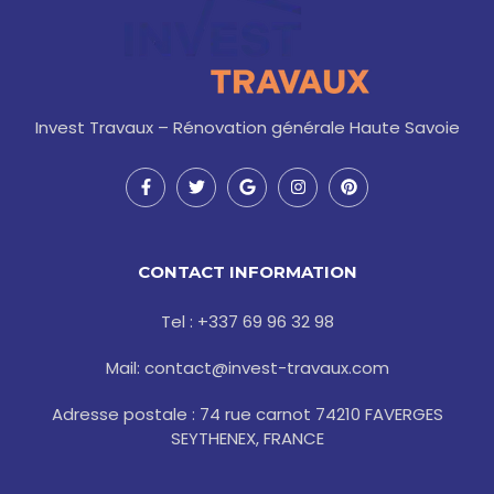
Invest Travaux – Rénovation générale Haute Savoie
F
T
G
I
P
a
w
o
n
i
c
i
o
s
n
e
t
g
t
t
b
t
l
a
e
o
e
e
g
r
CONTACT INFORMATION
o
r
r
e
k
a
s
-
m
t
Tel : +337 69 96 32 98
f
Mail: contact@invest-travaux.com
Adresse postale : 74 rue carnot 74210 FAVERGES
SEYTHENEX, FRANCE