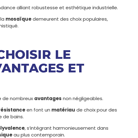
dance alliant robustesse et esthétique industrielle.
 la
mosaïque
demeurent des choix populaires,
istiqué.
CHOISIR LE
VANTAGES ET
ure de nombreux
avantages
non négligeables.
résistance
en font un
matériau
de choix pour des
e de bains.
lyvalence
, s’intégrant harmonieusement dans
sique
au plus contemporain.