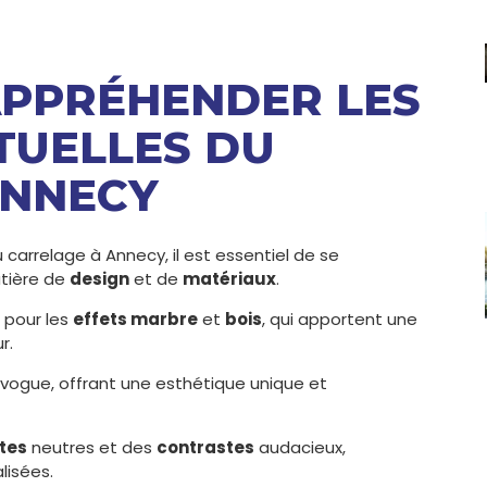
APPRÉHENDER LES
TUELLES DU
ANNECY
 carrelage à Annecy, il est essentiel de se
atière de
design
et de
matériaux
.
 pour les
effets marbre
et
bois
, qui apportent une
r.
ogue, offrant une esthétique unique et
ntes
neutres et des
contrastes
audacieux,
lisées.