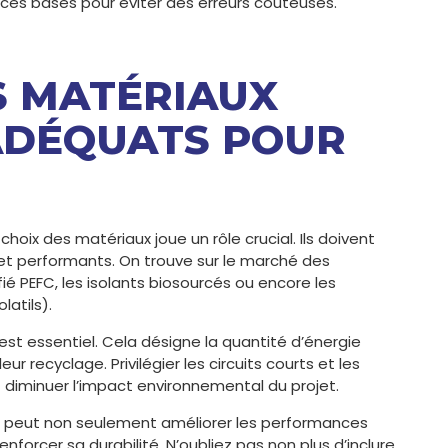
 ces bases pour éviter des erreurs coûteuses.
ES MATÉRIAUX
ADÉQUATS POUR
e choix des matériaux joue un rôle crucial. Ils doivent
 et performants. On trouve sur le marché des
fié PEFC, les isolants biosourcés ou encore les
atils).
est essentiel. Cela désigne la quantité d’énergie
eur recyclage. Privilégier les circuits courts et les
diminuer l’impact environnemental du projet.
és peut non seulement améliorer les performances
nforcer sa durabilité. N’oubliez pas non plus d’inclure