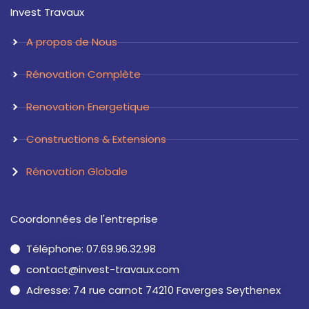
a
e
Invest Travaux
g
d
r
i
a
n
A propos de Nous
m
Rénovation Complète
Renovation Energetique
Constructions & Extensions
Rénovation Globale
Coordonnées de l'entreprise
Téléphone: 07.69.96.32.98
contact@invest-travaux.com
Adresse: 74 rue carnot 74210 Faverges Seythenex