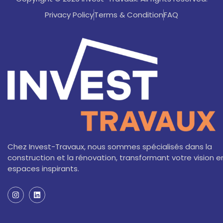
Privacy Policy
Terms & Condition
FAQ
Chez Invest-Travaux, nous sommes spécialisés dans la
construction et la rénovation, transformant votre vision e
espaces inspirants.
I
L
n
i
s
n
t
k