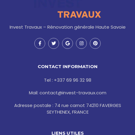
Invest Travaux – Rénovation générale Haute Savoie
F
T
G
I
P
a
w
o
n
i
c
i
o
s
n
e
t
g
t
t
b
t
l
a
e
o
e
e
g
r
CONTACT INFORMATION
o
r
r
e
k
a
s
-
m
t
Tel : +337 69 96 32 98
f
Mail: contact@invest-travaux.com
Adresse postale : 74 rue carnot 74210 FAVERGES
SEYTHENEX, FRANCE
LIENS UTILES