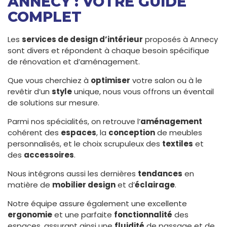
ANNECY : VOTRE GUIDE
COMPLET
Les
services de design d’intérieur
proposés à Annecy
sont divers et répondent à chaque besoin spécifique
de rénovation et d’aménagement.
Que vous cherchiez à
optimiser
votre salon ou à le
revêtir d’un
style
unique, nous vous offrons un éventail
de solutions sur mesure.
Parmi nos spécialités, on retrouve l’
aménagement
cohérent des
espaces
, la
conception
de meubles
personnalisés, et le choix scrupuleux des
textiles
et
des
accessoires
.
Nous intégrons aussi les dernières
tendances
en
matière de
mobilier design
et d’
éclairage
.
Notre équipe assure également une excellente
ergonomie
et une parfaite
fonctionnalité
des
espaces, assurant ainsi une
fluidité
de passage et de