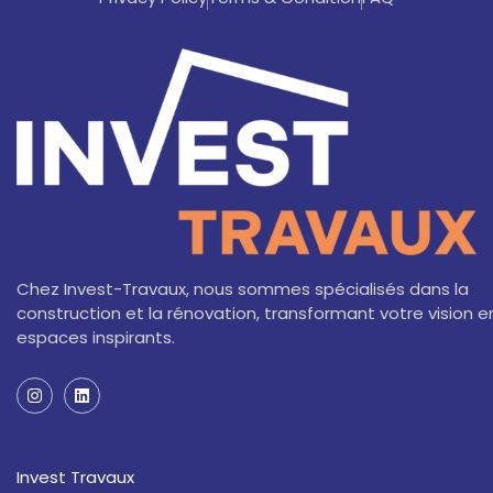
Chez Invest-Travaux, nous sommes spécialisés dans la
construction et la rénovation, transformant votre vision e
espaces inspirants.
I
L
n
i
s
n
t
k
a
e
Invest Travaux
g
d