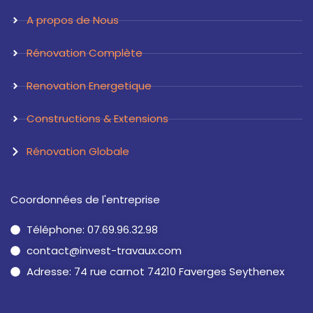
r
i
a
n
A propos de Nous
m
Rénovation Complète
Renovation Energetique
Constructions & Extensions
Rénovation Globale
Coordonnées de l'entreprise
Téléphone: 07.69.96.32.98
contact@invest-travaux.com
Adresse: 74 rue carnot 74210 Faverges Seythenex