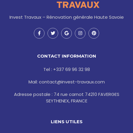
Invest Travaux – Rénovation générale Haute Savoie
F
T
G
I
P
a
w
o
n
i
c
i
o
s
n
e
t
g
t
t
b
t
l
a
e
o
e
e
g
r
CONTACT INFORMATION
o
r
r
e
k
a
s
-
m
t
Tel : +337 69 96 32 98
f
Mail: contact@invest-travaux.com
Adresse postale : 74 rue carnot 74210 FAVERGES
SEYTHENEX, FRANCE
LIENS UTILES