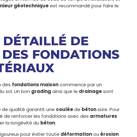
énieur géotechnique
est recommandé pour faire le
 DÉTAILLÉ DE
 DES FONDATIONS
ATÉRIAUX
n des
fondations maison
commence par un
u sol. Un bon
grading
ainsi que le
drainage
sont
e
de qualité garantit une
coulée
de
béton
sûre. Pour
illé de renforcer les fondations avec des
armatures
r la longévité du
béton
.
igoureux pour éviter toute
déformation
ou
érosion