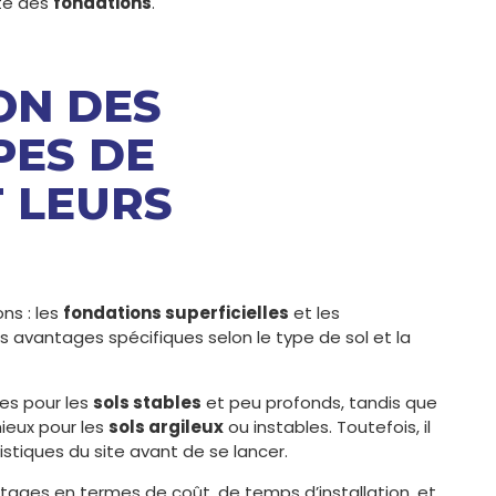
nte des
fondations
.
ON DES
PES DE
 LEURS
ns : les
fondations superficielles
et les
s avantages spécifiques selon le type de sol et la
es pour les
sols stables
et peu profonds, tandis que
ieux pour les
sols argileux
ou instables. Toutefois, il
stiques du site avant de se lancer.
ages en termes de coût, de temps d’installation, et