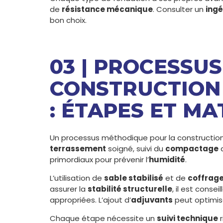
de
résistance mécanique
. Consulter un
ing
bon choix.
03 | PROCESSUS
CONSTRUCTION
: ÉTAPES ET M
Un processus méthodique pour la constructio
terrassement
soigné, suivi du
compactage
d
primordiaux pour prévenir l’
humidité
.
L’utilisation de
sable stabilisé
et de
coffrag
assurer la
stabilité structurelle
, il est conse
appropriées. L’ajout d’
adjuvants
peut optimise
Chaque étape nécessite un
suivi technique
r