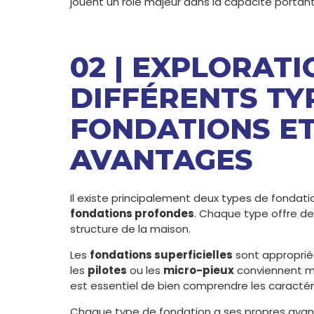
jouent un rôle majeur dans la capacité porta
02 | EXPLORATI
DIFFÉRENTS TY
FONDATIONS ET
AVANTAGES
Il existe principalement deux types de fondatio
fondations profondes
. Chaque type offre de
structure de la maison.
Les
fondations superficielles
sont approprié
les
pilotes
ou les
micro-pieux
conviennent m
est essentiel de bien comprendre les caractéri
Chaque type de fondation a ses propres avant