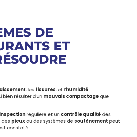
ÈMES DE
URANTS ET
RÉSOUDRE
faissement
, les
fissures
, et l’
humidité
 bien résulter d’un
mauvais compactage
que
inspection
régulière et un
contrôle qualité
des
 des
pieux
ou des systèmes de
soutènement
peut
st constaté.