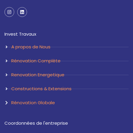
I
L
n
i
s
n
t
k
a
e
Invest Travaux
g
d
r
i
a
n
A propos de Nous
m
Rénovation Complète
Renovation Energetique
Constructions & Extensions
Rénovation Globale
Coordonnées de l'entreprise