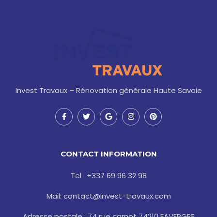
Invest Travaux – Rénovation générale Haute Savoie
F
T
G
I
P
a
w
o
n
i
c
i
o
s
n
e
t
g
t
t
b
t
l
a
e
o
e
e
g
r
CONTACT INFORMATION
o
r
r
e
k
a
s
-
m
t
Tel : +337 69 96 32 98
f
Mail: contact@invest-travaux.com
Adresse postale : 74 rue carnot 74210 FAVERGES