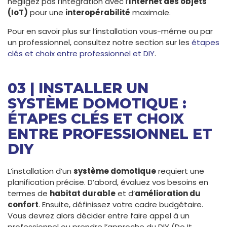
négligez pas l’intégration avec l’
Internet des objets
(IoT)
pour une
interopérabilité
maximale.
Pour en savoir plus sur l’installation vous-même ou par
un professionnel, consultez notre section sur les
étapes
clés et choix entre professionnel et DIY
.
03 | INSTALLER UN
SYSTÈME DOMOTIQUE :
ÉTAPES CLÉS ET CHOIX
ENTRE PROFESSIONNEL ET
DIY
L’installation d’un
système domotique
requiert une
planification précise. D’abord, évaluez vos besoins en
termes de
habitat durable
et d’
amélioration du
confort
. Ensuite, définissez votre cadre budgétaire.
Vous devrez alors décider entre faire appel à un
professionnel ou prendre l’approche du DIY (Do It