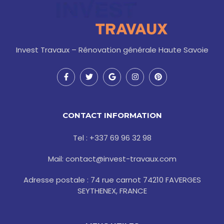
Invest Travaux – Rénovation générale Haute Savoie
F
T
G
I
P
a
w
o
n
i
c
i
o
s
n
e
t
g
t
t
b
t
l
a
e
o
e
e
g
r
CONTACT INFORMATION
o
r
r
e
k
a
s
-
m
t
Tel : +337 69 96 32 98
f
Mail: contact@invest-travaux.com
Adresse postale : 74 rue carnot 74210 FAVERGES
SEYTHENEX, FRANCE