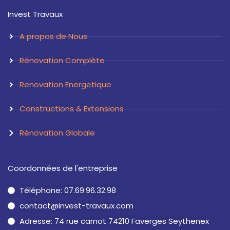
a
e
Invest Travaux
g
d
r
i
a
n
A propos de Nous
m
Rénovation Complète
Renovation Energetique
Constructions & Extensions
Rénovation Globale
Coordonnées de l'entreprise
Téléphone: 07.69.96.32.98
contact@invest-travaux.com
Adresse: 74 rue carnot 74210 Faverges Seythenex