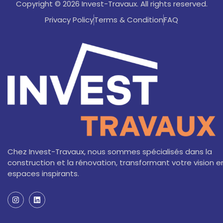
Copyright © 2026 Invest-Travaux. All rights reserved.
Privacy Policy
Terms & Condition
FAQ
Chez Invest-Travaux, nous sommes spécialisés dans la
construction et la rénovation, transformant votre vision e
espaces inspirants.
I
L
n
i
s
n
t
k