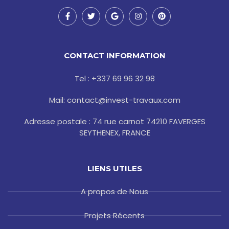
F
T
G
I
P
a
w
o
n
i
c
i
o
s
n
e
t
g
t
t
b
t
l
a
e
o
e
e
g
r
CONTACT INFORMATION
o
r
r
e
k
a
s
-
m
t
Tel : +337 69 96 32 98
f
Mail: contact@invest-travaux.com
Adresse postale : 74 rue carnot 74210 FAVERGES
SEYTHENEX, FRANCE
LIENS UTILES
A propos de Nous
Projets Récents