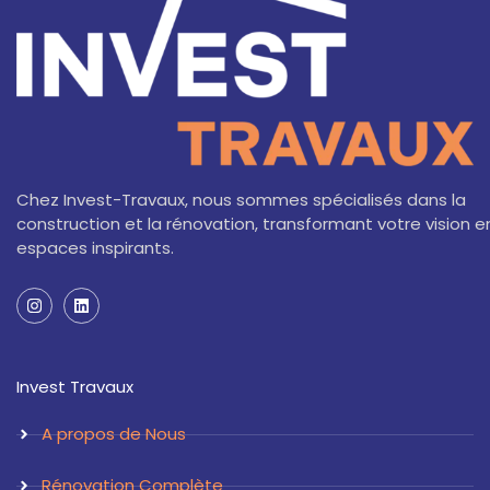
Chez Invest-Travaux, nous sommes spécialisés dans la
construction et la rénovation, transformant votre vision e
espaces inspirants.
I
L
n
i
s
n
t
k
a
e
Invest Travaux
g
d
r
i
a
n
A propos de Nous
m
Rénovation Complète